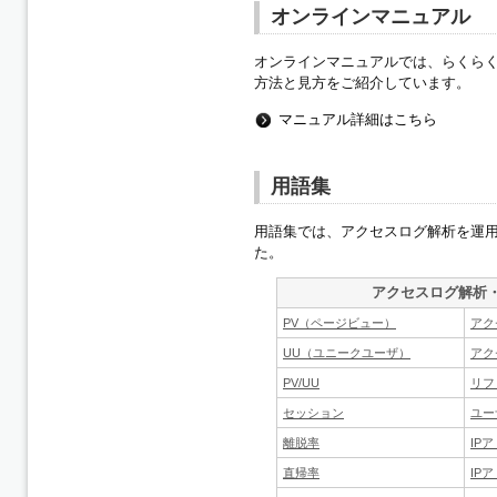
オンラインマニュアル
オンラインマニュアルでは、らくら
方法と見方をご紹介しています。
マニュアル詳細はこちら
用語集
用語集では、アクセスログ解析を運
た。
アクセスログ解析
PV（ページビュー）
アク
UU（ユニークユーザ）
アク
PV/UU
リフ
セッション
ユー
離脱率
IP
直帰率
IP